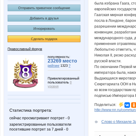
была избрана Гаага, с
Отправить приватное сообщение
европейских государств
Гаагская мирная конфер
Добавить в друзья
посла в Лондоне, барон
разрешении международ
Игнорировать
конвенции, разработан
международного суда, 
Сделать подарок
применения отравляющи
Православный форум
Любопытно отметить, чт
Николая II, резко рас
популярность:
23269 место
русской власти.
рейтинг
1323
?
По окончании Первой м
императора была, нако
Выдающаяся миротворче
Привилегированный
пользователь
8
Секретариата ООН в Нь
уровня
ко всем государствам п
подписью Императора В
Поделиться:
http://www.nn.ru/communi
Статистика портрета:
сейчас просматривают портрет - 0
Слово о Михаиле За
зарегистрированные пользователи
посетившие портрет за 7 дней - 0