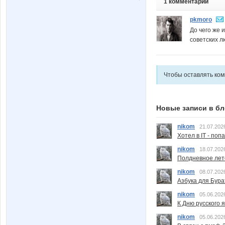
1 комментарий
pkmoro
До чего же 
советских л
Чтобы оставлять ко
Новые записи в бл
nikom
21.07.202
Хотел в IT - поп
nikom
18.07.202
Полдневное лет
nikom
08.07.202
Азбука для Бура
nikom
05.06.202
К Дню русского 
nikom
05.06.202