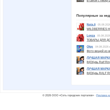
В связи с пмэф-
Популярные за не
Nata.li
05.08.202
WILDBERRIES Н
Lonza
05.08.2026
ТОВАРЫ ДЛЯ ДО
Olgs
04.08.2026 
Фото вещей из ки
ЛУЧШАЯ МАРК
[b]Обувь Ralf Ri
ЛУЧШАЯ МАРК
[b]Обувь RALF RI
© 2026 ООО «Сеть городских порталов» ·
Реклама н