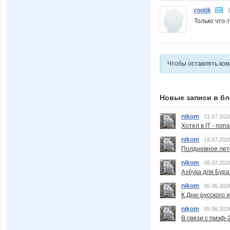
rootik
Только что-
Чтобы оставлять ко
Новые записи в бл
nikom
21.07.202
Хотел в IT - поп
nikom
18.07.202
Полдневное лет
nikom
08.07.202
Азбука для Бура
nikom
05.06.202
К Дню русского 
nikom
05.06.202
В связи с пмэф-