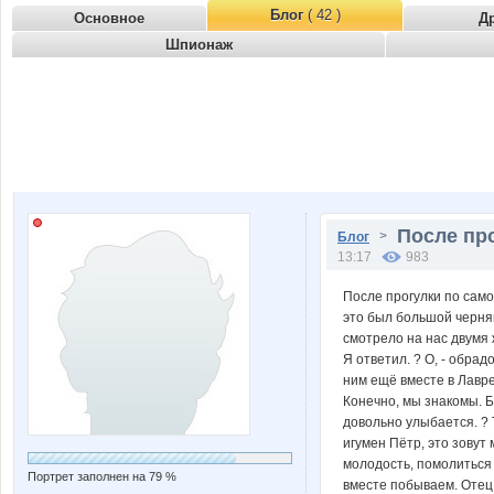
Блог
( 42 )
Основное
Д
Шпионаж
После пр
>
Блог
13:17
983
После прогулки по сам
это был большой черня
смотрело на нас двумя 
Я ответил. ? О, - обрад
ним ещё вместе в Лавре
Конечно, мы знакомы. Б
довольно улыбается. ? 
игумен Пётр, это зовут
молодость, помолиться 
Портрет заполнен на 79 %
вместе побываем. Отец 