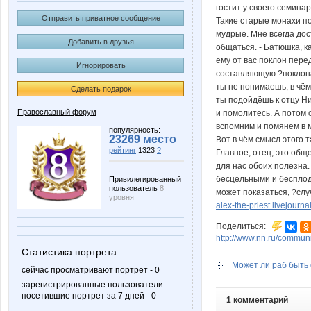
гостит у своего семинар
Отправить приватное сообщение
Такие старые монахи по
мудрые. Мне всегда дос
Добавить в друзья
общаться. - Батюшка, к
ему от вас поклон пере
Игнорировать
составляющую ?поклона?
ты не понимаешь, в чём
Сделать подарок
ты подойдёшь к отцу Ни
Православный форум
и помолитесь. А потом 
вспомним и помянем в м
популярность:
23269 место
Вот в чём смысл этого 
рейтинг
1323
?
Главное, отец, это общ
для нас обоих полезна
бесцельными и бесплодн
Привилегированный
пользователь
8
может показаться, ?сл
уровня
alex-the-priest.livejourn
Поделиться:
http://www.nn.ru/communi
Статистика портрета:
Может ли раб быть 
сейчас просматривают портрет - 0
зарегистрированные пользователи
посетившие портрет за 7 дней - 0
1 комментарий