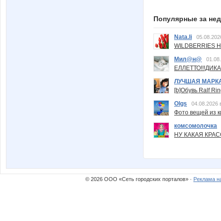
Популярные за не
Nata.li
05.08.202
WILDBERRIES Н
Мил@н@
01.08
ЕЛЛЕТТО!!!ДИК
ЛУЧШАЯ МАРК
[b]Обувь Ralf Ri
Olgs
04.08.2026 
Фото вещей из ки
комсомолочка
НУ КАКАЯ КРАСОТ
© 2026 ООО «Сеть городских порталов» ·
Реклама н