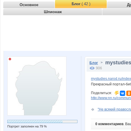
Блог
( 42 )
Основное
Д
Шпионаж
mystudies
>
Блог
906
mystudies.narod.ru/inde
Прекрасный портал-библ
Поделиться:
http://www.nn.ru/commu
"Hе всякий правосла
0 комментариев
. Ва
Портрет заполнен на 79 %