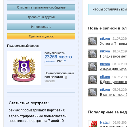
Отправить приватное сообщение
Чтобы оставлять ко
Добавить в друзья
Игнорировать
Новые записи в бл
Сделать подарок
nikom
21.07.202
Хотел в IT - поп
Православный форум
nikom
18.07.202
популярность:
Полдневное лет
23269 место
рейтинг
1323
?
nikom
08.07.202
Азбука для Бура
Привилегированный
nikom
05.06.202
пользователь
8
уровня
К Дню русского 
nikom
05.06.202
В связи с пмэф-
Статистика портрета:
сейчас просматривают портрет - 0
Популярные за не
зарегистрированные пользователи
посетившие портрет за 7 дней - 0
Nata.li
05.08.202